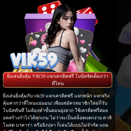
ยิ่งเล่นยิ่งคุ้ม VIK59 แจกเครดิตฟรี โบนัสจัดเต็มกว่า
ที่ไหน
ยิ่งเล่นยิ่งคุ้มกับ vik59 แจกเครดิตฟรี แจกหนัก แจกจริง
คุ้มค่ากว่าที่ไหนแน่นอน! เพียงสมัครสมาชิกใหม่ก็รับ
โบนัสทันที ไม่ต้องทำขั้นตอนยุ่งยาก ใช้เครดิตฟรีต่อย
อดสร้างกำไรได้ทุกเกม ไม่ว่าจะเป็นสล็อตแตกง่าย คาสิ
โนสด บาคาร่า หรือยิงปลา ก็เล่นได้แบบไม่จำกัด แถม