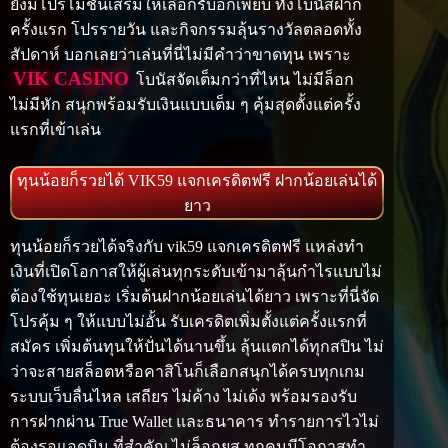
ยังมีโปรโมชั่นเสริมให้เลือกรับอีกเพียบ ทั้งโบนัสฝาก
ครั้งแรก โปรรายวัน และกิจกรรมลุ้นรางวัลตลอดทั้ง
สัปดาห์ บอกเลยว่าเล่นที่นี่ไม่มีคำว่าขาดทุน เพราะ
VIK CASINO
โบนัสจัดเต็มกว่าที่ไหน ไม่มีล็อก
ไม่มีหัก สนุกพร้อมรับเงินแบบเต็ม ๆ คุ้มสุดตั้งแต่ครั้ง
แรกที่เข้าเล่น
ทุนน้อยก็รวยได้ VIK59 แจกเครดิตฟรี ฝากน้อยเล่นได้
ยาว
ทุนน้อยก็รวยได้จริงกับ vik59 แจกเครดิตฟรี แหล่งทำ
เงินที่เปิดโอกาสให้ผู้เล่นทุกระดับเข้ามาลุ้นกำไรแบบไม่
ต้องใช้ทุนเยอะ เริ่มต้นฝากน้อยเล่นได้ยาว เพราะที่นี่จัด
โปรคุ้ม ๆ ให้แบบไม่อั้น รับเครดิตเพิ่มตั้งแต่ครั้งแรกที่
สมัคร เพิ่มต้นทุนให้ปั่นได้นานขึ้น ลุ้นแตกได้ทุกสปิน ไม่
ว่าจะสายสล็อตหรือคาสิโนก็เลือกสนุกได้ครบทุกเกม
ระบบเว็บลื่นไหล เสถียร ไม่ค้าง ไม่เด้ง พร้อมรองรับ
การฝากผ่าน True Wallet และธนาคาร ทำรายการไวไม่
ต้องรอแอดมิน ที่สำคัญ ไม่ล็อกยูส ทุกคนมีโอกาสทำ