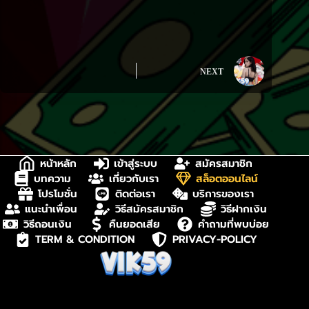
NEXT
หน้าหลัก
เข้าสู่ระบบ
สมัครสมาชิก
บทความ
เกี่ยวกับเรา
สล็อตออนไลน์
โปรโมชั่น
ติดต่อเรา
บริการของเรา
แนะนำเพื่อน
วิธีสมัครสมาชิก
วิธีฝากเงิน
วิธีถอนเงิน
คืนยอดเสีย
คำถามที่พบบ่อย
TERM & CONDITION
PRIVACY-POLICY