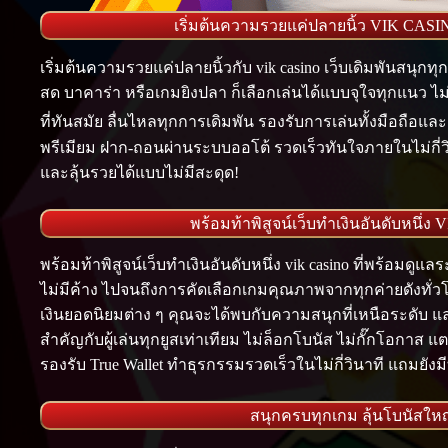
เริ่มต้นความรวยแค่ปลายนิ้ว VIK CASIN
เริ่มต้นความรวยแค่ปลายนิ้วกับ vik casino เว็บเดิมพันสนุกท
สด บาคาร่า หรือเกมยิงปลา ก็เลือกเล่นได้แบบจุใจทุกแนว ไม่
ที่ทันสมัย ลื่นไหลทุกการเดิมพัน รองรับการเล่นทั้งมือถือแ
พรีเมียม ฝาก-ถอนผ่านระบบออโต้ รวดเร็วทันใจภายในไม่กี่วิ
และลุ้นรวยได้แบบไม่มีสะดุด!
พร้อมท้าพิสูจน์เว็บทำเงินอันดับหนึ่
พร้อมท้าพิสูจน์เว็บทำเงินอันดับหนึ่ง vik casino ที่พร้อมดูแล
ไม่มีค้าง ไปจนถึงการคัดเลือกเกมคุณภาพจากทุกค่ายดังทั่ว
เงินยอดนิยมต่าง ๆ คุณจะได้พบกับความสนุกที่เหนือระดับ และ
สำคัญกับผู้เล่นทุกยูสเท่าเทียม ไม่ล็อกโบนัส ไม่กั๊กโอกา
รองรับ True Wallet ทำธุรกรรมรวดเร็วในไม่กี่วินาที แถมยั
สนุกครบทุกเกม ลุ้นโบนัสใหญ