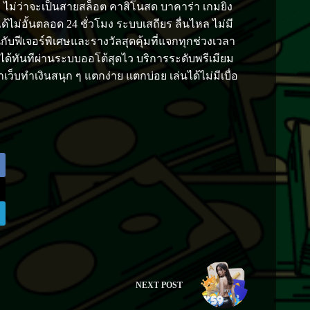
ัก ไม่ว่าจะเป็นสายสล็อต คาสิโนสด บาคาร่า เกมยิง
้ไม่อั้นตลอด 24 ชั่วโมง ระบบเสถียร ลื่นไหล ไม่มี
ับฟีเจอร์พิเศษและรางวัลสุดคุ้มที่แจกทุกช่วงเวลา
งินได้ทันทีผ่านระบบออโต้สุดไว บริการระดับพรีเมียม
ว็บทำเงินสนุก ๆ แตกง่าย แตกบ่อย เล่นได้ไม่มีเบื่อ
NEXT
POST