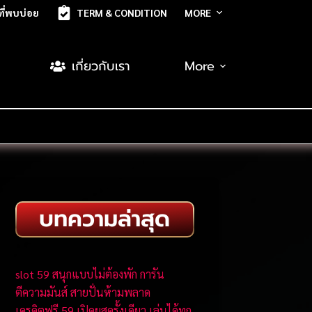
ี่พบบ่อย
TERM & CONDITION
MORE
เกี่ยวกับเรา
More
บทความล่าสุด
slot 59 สนุกแบบไม่ต้องพัก การัน
ตีความมันส์ สายปั่นห้ามพลาด
เครดิตฟรี 59 เปิดยูสครั้งเดียว เล่นได้ทุก