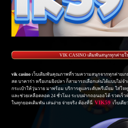
VIK CASINO เดิมพันสนุกทุกค่ายในเ
vik casino
เว็บเดิมพันคุณภาพที่รวมความสนุกจากทุกค่ายเกม
สด บาคาร่า หรือเกมยิงปลา ก็สามารถเลือกเล่นได้แบบไม่จำกั
กระเป๋าให้วุ่นวาย มาพร้อม บริการดูแลระดับพรีเมียม ใส่ใ
และช่วยเหลือตลอด 24 ชั่วโมง ระบบฝากถอนออโต้ รวดเร็วทัน
VIK59
ในทุกยอดเดิมพัน เล่นง่าย จ่ายจริง ต้องที่นี่
เว็บเดีย